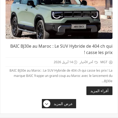
BAIC BJ30e au Maroc : Le SUV Hybride de 404 ch qui
casse les prix !
MGT
أخر الأخبار
14 أبريل 2026
BAIC BJ30e au Maroc : Le SUV Hybride de 404 ch qui casse les prix ! La
marque BAIC frappe un grand coup au Maroc avec le lancement du
BJ30e...
أقراء المزيد
عرض المزيد