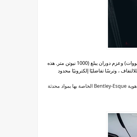
سعة 6.0 لترات والشاحن التوربيني مزدوج ، ينتج قوة هائلة تبلغ 710 حصان (544 كيلووات) وعزم دوران يبلغ (1000 نيوتن متر. هذه
فاف ، وترسًا تفاضليًا إلكترونيًا محدود
هوية
Bentley-Esque
الخاصة بها بمواد محدثة