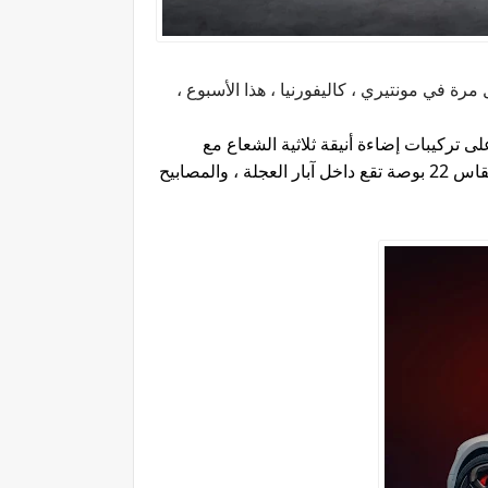
رة في مونتيري ، كاليفورنيا ، هذا الأسبوع ،
ى تركيبات إضاءة أنيقة ثلاثية الشعاع مع
تتجه نحو الرفارف الأمامية. الشبكة الجديدة تطورية مع تفاصيل ممتصة للصدمات تحتها ، وعجلات فريدة مقاس 22 بوصة تقع داخل آبار العجلة ، والمصابيح