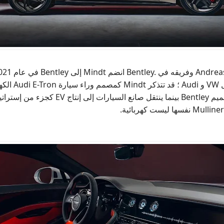
Andrea
وفريقه في
Bentley.
انضم
Mindt
إلى
Bentley
في عام 2021 بعد 25 عامًا في مكان آخر داخل مجموعة
VW
و
Audi
؛ قد تتذكر
Mindt
كمصمم وراء سيارة
Audi E-Tron
الكه
ميم
Bentley
بينما ينتقل صانع السيارات إلى إنتاج
EV
كجزء من إستراتي
Mulliner
نفسها ليست كهربائية
.