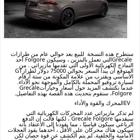
ستطرح هده النسخة للبيع بعد حوالي عام من طرازات
Grecale
التي تعمل بالبنزين ، وسيكون
Folgore
أحد
النماذج الكهربائية الأولى التي تقدمها مازيراتي .
من
المتوقع أن يبدأ السعر بحوالي 75000 دولار لطراز
GT
الأساسي ويقترب من علامة المكونة من ستة أرقام
لسيارة تروفيو المحملة بالكامل والموجهة نحو الأداء.
عندما نكتشف المزيد حول أسعار وخيارات
Grecale
Folgore
، سنقوم بتحديث هذه القصة بهذه التفاصيل
.
EV
المحرك والقوة والأداء
لم تذكر مازيراتي عدد المحركات الكهربائية التي
سيقدمها
Grecale Folgore
، لكنها قالت إن الدفع
الرباعي سيكون قياسيًا ، مما يقودنا إلى الاعتقاد بأنه
سيكون هناك محركان على الأقل ، أحدهما يقود العجلات
الأمامية والخلفية. لم يتم الكشف عن قوة حصان لكن