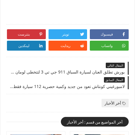
فيسبوك
تويتر
بنترست
واتساب
ريدايت
لينكدين
المقال التالي
بورش تطلق العنان لسيارة السباق 911 جي تي 3 لتتخطى لومان ودايتونا Porsche GT3 R 2023
المقال السابق
لامبورغيني كونتاش تعود من جديد وكمية حصرية 112 سيارة فقط Lamborghini Countach LPI 800-4
أخر الأخبار
أخر المواضيع من قسم : أخر الأخبار