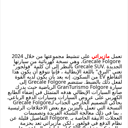
تعمل
مازيراتي
على تنشيط مجموعتها من خلال 2024
Grecale Folgore
، وهي نسخة كهربائية من سيارتها
الجديدة
Grecale SUV.
بالنظر إلى أن كلمة "فولجور"
تعني "البرق" باللغة الإيطالية ، فإننا نتوقع أن يكون هذا
التقاطع
EV
من السكون. إنه يعد بأن يكون لديه القوة
لفعل ذلك بالضبط. ستنضم
Grecale Folgore
إلى
سيارة
GranTurismo Folgore
الرياضية حيث يدرك
صانع السيارات الإيطالي هدفه المتمثل في إضفاء الطابع
الكهربي على عروض السيارات وسيارات الدفع الرباعي.
يحاكي التصميم الخارجي الجذاب لـ
Grecale Folgore
النسخة التي تعمل بالبنزين مع بعض الاختلافات الرئيسية
، بما في ذلك معالجة الشبكة الفريدة وتصميمات
العجلات الأنيقة الخاصة بـ
Folgore.
التفاصيل قليلة عن
نظام الدفع في فولغور ، لكن مازيراتي تعد بحزمة