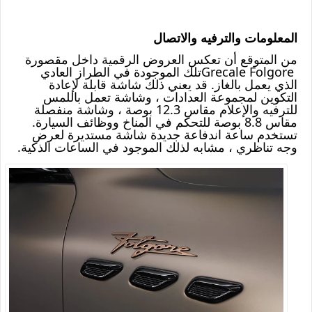
المعلومات والترفيه والاتصال
من المتوقع أن تعكس العروض الرقمية داخل مقصورة
Grecale Folgore
تلك الموجودة في الطراز العادي
الذي يعمل بالغاز. قد يعني ذلك شاشة قابلة لإعادة
التكوين لمجموعة العدادات ، وشاشة تعمل باللمس
للترفيه والإعلام مقاس 12.3 بوصة ، وشاشة منفصلة
مقاس 8.8 بوصة للتحكم في المناخ ووظائف السيارة.
تستخدم ساعة اندفاعة جديدة شاشة مستديرة لعرض
وجه تناظري ، مشابه لذلك الموجود في الساعات الذكية
.