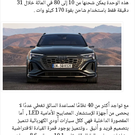
هذه الوحدة يمكن شحنها من 10 إلى 80 في المائة خلال 31
دقيقة فقط باستخدام شاحن بقوة 170 كيلو وات
.
مع تواجد
أكثر من 40 نظامًا لمساعدة السائق تغطي عددًا لا
يحصى من أجهزة الإستشعار. المصابيح الأمامية
, LED
أما
المقصورة الداخلية فهي ككل سيارات أودي الكهربائية تتميز
بتصميم فريد و أنيق ، وتتميز بوجود قمرة القيادة الافتراضية