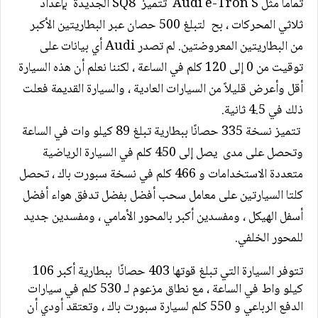
تمامًا مثل
Audi e-Tron S
تتميز
SQ8
الجديدة بإعداد
ثلاثي المحركات ، بح لتبلغ 500 حصان عبر البطاريتين الأكبر
من البطاريتين المعروضتين. لم تصدر
Audi
أي بيانات على
توقيت من 0 إلى 120 كلم في الساعة ، لكننا نعلم أن هذه السيارة
أقل وأعرض قليلاً من السيارات العادية ، والسيارة القديمة فعلت
ذلك في 4.5 ثانية
.
تتميز نسخة 335 حصانًا ببطارية تبلغ 89 كيلو وات في الساعة
وتحصل على مدى يصل إلى 450 كلم في السيارة الرياضية
متعددة الاستخدامات و 466 كلم في نسخة سبورت باك ، تحصل
كلتا السيارتين على معامل سحب أفضل بفضل تدفق هواء أفضل
أسفل الهيكل ، ومفسدين أكبر بالمحور الأمامي ، ومفسدين جديد
للمحور الخلفي
.
تتوفر السيارة التي تبلغ قوتها 403 حصانًا ببطارية أكبر 106
كيلو واط في الساعة ، مع نطاق مزعوم لـ 530 كلم في سيارات
الدفع الرباعي و 550 كلم لسيارة سبورت باك ، وتعتقد أودي أن