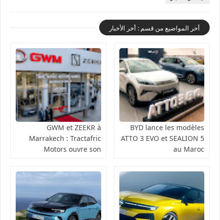
أخر المواضيع من قسم : أخر الأخبار
GWM et ZEEKR à
BYD lance les modèles
Marrakech : Tractafric
ATTO 3 EVO et SEALION 5
Motors ouvre son
au Maroc
nouveau showroom à
Guéliz