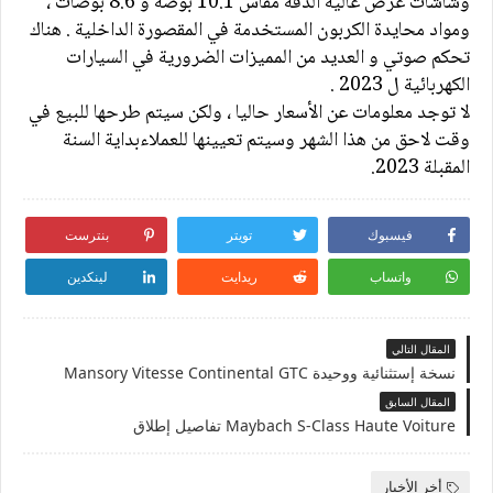
وشاشات عرض عالية الدقة مقاس 10.1 بوصة و 8.6 بوصات ،
ومواد محايدة الكربون المستخدمة في المقصورة الداخلية . هناك
تحكم صوتي و العديد من المميزات الضرورية في السيارات
الكهربائية ل 2023 .
لا توجد معلومات عن الأسعار حاليا ، ولكن سيتم طرحها للبيع في
وقت لاحق من هذا الشهر وسيتم تعيينها للعملاءبداية السنة
المقبلة 2023
.
فيسبوك
تويتر
بنترست
واتساب
ريدايت
لينكدين
المقال التالي
نسخة إستثنائية ووحيدة Mansory Vitesse Continental GTC
المقال السابق
Maybach S-Class Haute Voiture تفاصيل إطلاق
أخر الأخبار