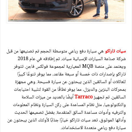
سيات تاراكو
هي سيارة دفع رباعي متوسطة الحجم تم تصنيعها من قبل
شركة صناعة السيارات الإسبانية سيات. تم إطلاقه في عام 2018
ويعتمد على منصة MQB المعيارية لمجموعة فولكس فاجن. تتوفر
تاراكو بإصدارات ذات خمسة أو سبعة مقاعد، مما يوفر تنوعًا كبيرًا
للعائلات أو السائقين الذين يبحثون عن سيارة فسيحة. وهي مجهزة
بمحركات البنزين والديزل، مما يوفر نطاقًا من القوة لتلبية احتياجات
السائقين. تم تجهيز
Tarraco
أيضًا بالعديد من ميزات السلامة
والتكنولوجيا، مثل نظام المساعدة على ركن السيارة ونظام المعلومات
والترفيه وأدوات مساعدة السائق المتقدمة. بفضل تصميمها الحديث
وأدائها الموثوق، تعد سيات تاراكو خيارًا جذابًا لأولئك الذين يبحثون عن
سيارة دفع رباعي متعددة الاستخدامات.