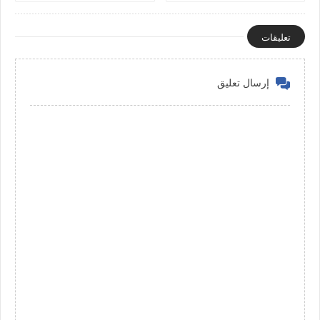
prix à 199 900 DH !
تعليقات
إرسال تعليق