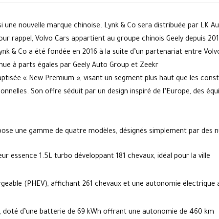
 une nouvelle marque chinoise. Lynk & Co sera distribuée par LK Aut
ur rappel, Volvo Cars appartient au groupe chinois Geely depuis 20
ynk & Co a été fondée en 2016 à la suite d’un partenariat entre Volv
ue à parts égales par Geely Auto Group et Zeekr
ptisée « New Premium », visant un segment plus haut que les constr
nnelles. Son offre séduit par un design inspiré de l’Europe, des éq
pose une gamme de quatre modèles, désignés simplement par des 
r essence 1.5L turbo développant 181 chevaux, idéal pour la ville
eable (PHEV), affichant 261 chevaux et une autonomie électrique a
, doté d’une batterie de 69 kWh offrant une autonomie de 460 km