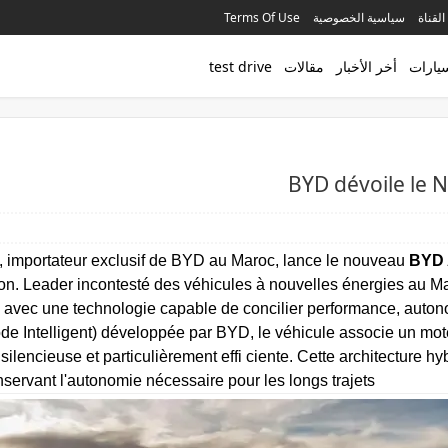
القناة
سياسية الخصوصية
Terms Of Use
سيارات
أخر الأخبار
مقالات
test drive
BYD dévoile le 
 importateur exclusif de BYD au Maroc, lance le nouveau
BYD 
n. Leader incontesté des véhicules à nouvelles énergies au M
avec une technologie capable de concilier performance, autono
e Intelligent) développée par BYD, le véhicule associe un mote
e, silencieuse et particulièrement effi ciente. Cette architecture 
nservant l'autonomie nécessaire pour les longs trajets