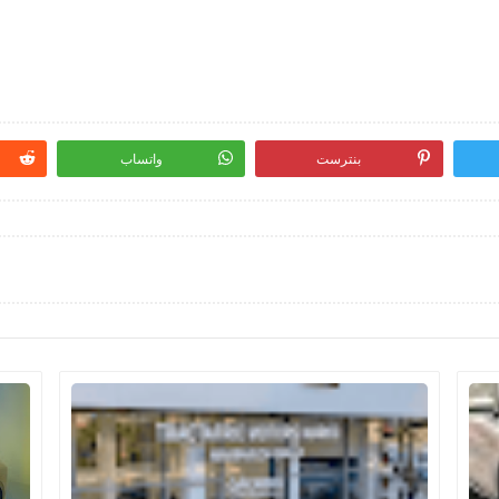
بنترست
واتساب