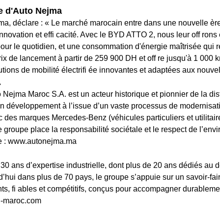
ie d'Auto Nejma
ma, déclare : « Le marché marocain entre dans une nouvelle èr
 innovation et effi cacité. Avec le BYD ATTO 2, nous leur off ron
ur le quotidien, et une consommation d'énergie maîtrisée qui rép
 de lancement à partir de 259 900 DH et off re jusqu'à 1 000
tions de mobilité électrifi ée innovantes et adaptées aux nouve
.
Nejma Maroc S.A. est un acteur historique et pionnier de la dist
son développement à l’issue d’un vaste processus de modernisa
 des marques Mercedes-Benz (véhicules particuliers et utilitair
groupe place la responsabilité sociétale et le respect de l’env
le : www.autonejma.ma
30 ans d’expertise industrielle, dont plus de 20 ans dédiés au
rd’hui dans plus de 70 pays, le groupe s’appuie sur un savoir-fa
s, fi ables et compétitifs, conçus pour accompagner durablement
yd-maroc.com