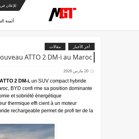
للإعلان في 
أثمنة ال
أخر الأخبار
مقالات
Nouveau ATTO 2 DM-i au Maroc
20 مارس 2026
ATTO 2 DM-i,
un SUV compact hybride
aroc, BYD confi rme sa position dominante
mie et sobriété énergétique
ur thermique effi cient à un moteur
hybride rechargeable permet de profi ter de la