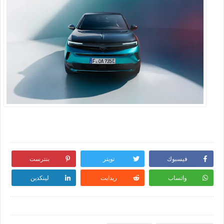
فيسبوك
تويتر
بنترست
واتساب
ريدايت
لينكدين