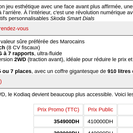
 jeu esthétique avec une face avant plus affirmée, une 
’arrière. À l’intérieur, c'est une révolution numérique 
atifs personnalisables
Skoda Smart Dials
 rendez-vous
a valeur sûre préférée des Marocains
ch
(8 CV fiscaux).
 à 7 rapports
, ultra-fluide.
ersion
2WD
(traction avant), idéale pour réduire le prix 
5 ou 7 places
, avec un coffre gigantesque de
910 litres
e
)
2WD, le Kodiaq devient beaucoup plus accessible.
Voici le
Prix Promo (TTC)
Prix Public
354900DH
410000DH