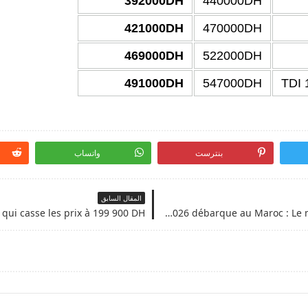
392000DH
440000DH
421000DH
470000DH
469000DH
522000DH
491000DH
547000DH
بنترست
واتساب
المقال السابق
Citroën C3 2026 débarque au Maroc : Le mini-SUV confortable à partir de 149 900 DH