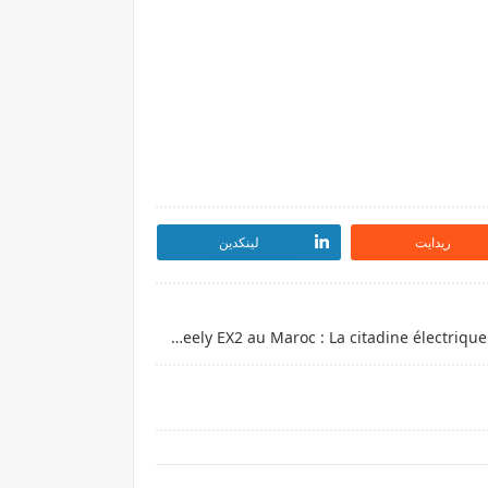
ريدايت
لينكدين
Nouvelle Geely EX2 au Maroc : La citadine électrique qui casse les prix à 199 900 DH !