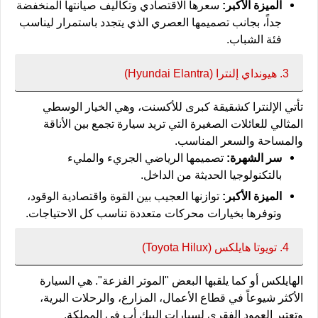
الميزة الأكبر:
سعرها الاقتصادي وتكاليف صيانتها المنخفضة
جداً، بجانب تصميمها العصري الذي يتجدد باستمرار ليناسب
فئة الشباب.
3. هيونداي إلنترا (Hyundai Elantra)
تأتي الإلنترا كشقيقة كبرى للأكسنت، وهي الخيار الوسطي
المثالي للعائلات الصغيرة التي تريد سيارة تجمع بين الأناقة
والمساحة والسعر المناسب.
سر الشهرة:
تصميمها الرياضي الجريء والمليء
بالتكنولوجيا الحديثة من الداخل.
الميزة الأكبر:
توازنها العجيب بين القوة واقتصادية الوقود،
وتوفرها بخيارات محركات متعددة تناسب كل الاحتياجات.
4. تويوتا هايلكس (Toyota Hilux)
الهايلكس أو كما يلقبها البعض "الموتر الفزعة". هي السيارة
الأكثر شيوعاً في قطاع الأعمال، المزارع، والرحلات البرية،
وتعتبر العمود الفقري لسيارات البيك أب في المملكة.