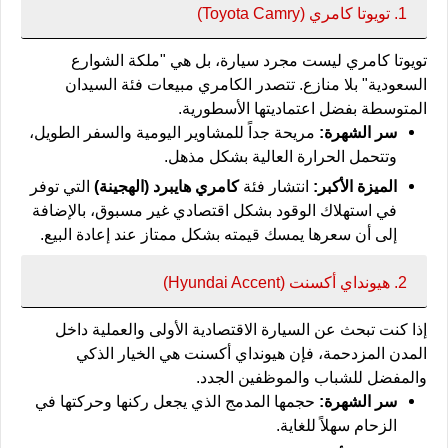
1. تويوتا كامري (Toyota Camry)
تويوتا كامري ليست مجرد سيارة، بل هي "ملكة الشوارع
السعودية" بلا منازع. تتصدر الكامري مبيعات فئة السيدان
المتوسطة بفضل اعتماديتها الأسطورية.
سر الشهرة:
مريحة جداً للمشاوير اليومية والسفر الطويل،
وتتحمل الحرارة العالية بشكل مذهل.
الميزة الأكبر:
انتشار فئة
كامري هايبرد (الهجينة)
التي توفر
في استهلاك الوقود بشكل اقتصادي غير مسبوق، بالإضافة
إلى أن سعرها يمسك قيمته بشكل ممتاز عند إعادة البيع.
2. هيونداي أكسنت (Hyundai Accent)
إذا كنت تبحث عن السيارة الاقتصادية الأولى والعملية داخل
المدن المزدحمة، فإن هيونداي أكسنت هي الخيار الذكي
والمفضل للشباب والموظفين الجدد.
سر الشهرة:
حجمها المدمج الذي يجعل ركنها وحركتها في
الزحام سهلاً للغاية.